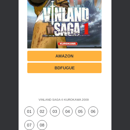
AMAZON
BDFUGUE
VINLAND SAGA © KUROKAWA 2009
01
02
03
04
05
06
07
08